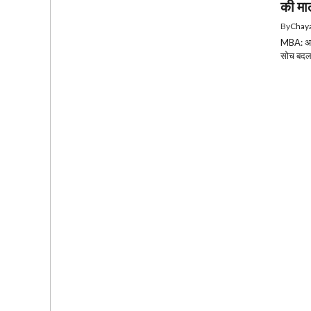
की म
By
Chaya
MBA: अगर
सोच बदल 