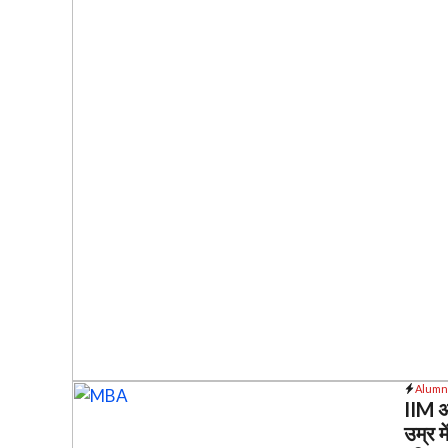
Alumn
IIM अ
उम्र 