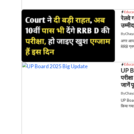
Educa
रेलवे 
उम्मी
By
Chaya
अगर आप रे
RRB ग्रुप
Educa
UP Bo
परीक्ष
जानें 
By
Chaya
UP Board
किया गया