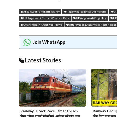
Anganwadi Karyakatri Vacancy
Anganwadi Sahayika Online Form
UP
UP Anganwadi District Wise Last Date
UP Anganwadi Eligibility
UP
Uttar Pradesh Anganwadi News
Uttar Pradesh Anganwadi Recruitment
Join WhatsApp
Latest Stories
Railway Direct Recruitment 2025:
Railway Group 
बिना परीक्षा हजारों नौकरियां, आवेदन की दौड़ शुरू
तोड़ दिया चार साल 