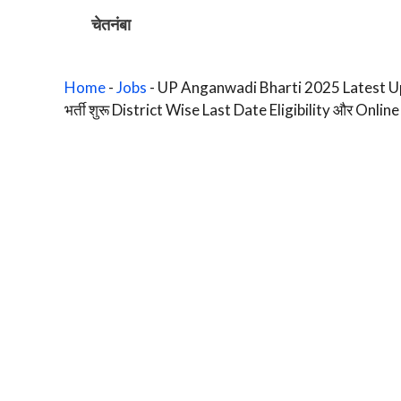
Skip
चेतनंबा
to
content
Home
-
Jobs
-
UP Anganwadi Bharti 2025 Latest Update उ
भर्ती शुरू District Wise Last Date Eligibility और Online