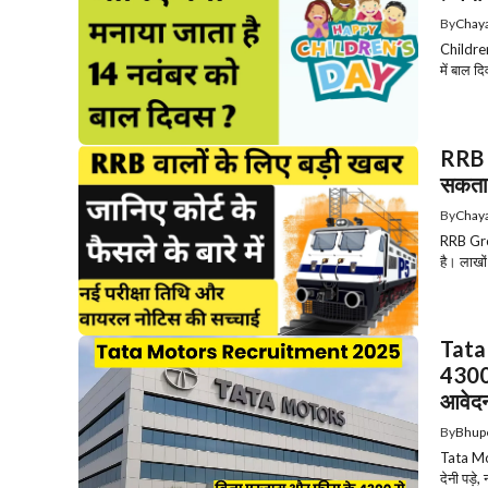
By
Chaya
Children
में बाल दि
RRB G
सकता 
By
Chaya
RRB Grou
है। लाखों
Tata
4300 
आवेद
By
Bhup
Tata Mot
देनी पड़े,