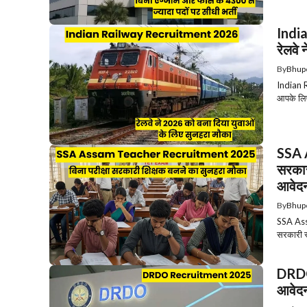
Indi
रेलवे
By
Bhup
Indian R
आपके लिए
SSA 
सरकार
आवेदन
By
Bhup
SSA Assa
सरकारी स्
DRDO 
आवेदन