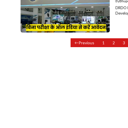
By
Bhup
DRDO Re
Develop
Previous
1
2
3