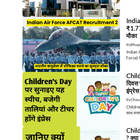
Indi
₹1.77
मौका
By
Bhup
Indian 
Force) न
Child
दिवस 
इंप्रेस
By
Chaya
Children
साथ मनाया
Child
? क्या